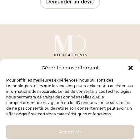
Demander un devis
Gérer le consentement
ADRESSE

Pour offrir les meilleures expériences, nous utilisons des
10000 Troyes
technologies telles que les cookies pour stocker et/ou accéder aux
FRANCE
informations des appareils. Le fait de consentir à ces technologies
nous permettra de traiter des données telles que le
comportement de navigation ou les ID uniques sur ce site. Le fait
COORDONNÉES

de ne pas consentir ou de retirer son consentement peut avoir un
effet négatif sur certaines caractéristiques et fonctions.
06 37 42 56 60
contact@mdecor-events.fr
Accepter
Copyright © 2024 | All Right Reserved
Conception signée JeansonMarketing ✍️